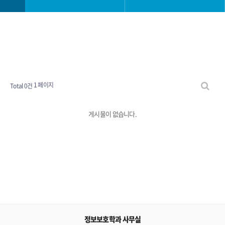
학과소개
공지사항
학사정보
보도자료
1 페이지
Total 0건
커뮤니티
자료실
게시물이 없습니다.
장학금FAQ
갤러리
정보보호학과 사무실