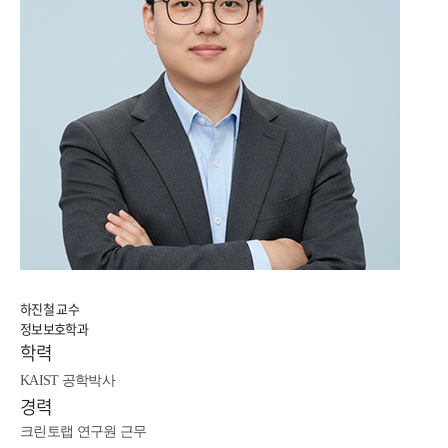
하진철 교수
정보보호학과
학력
KAIST 공학박사
경력
크린토랩 연구원 근무