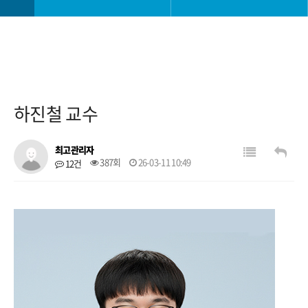
학과소개
학과장 인사말
학사정보
교수진
하진철 교수
커뮤니티
특전 및 혜택
최고관리자
387회
26-03-11 10:49
12건
오시는길