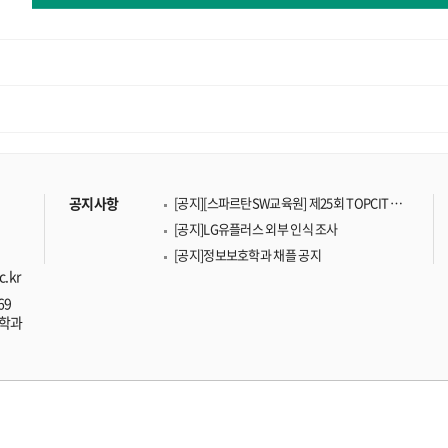
)
공지사항
[공지][스파르탄SW교육원] 제25회 TOPCIT …
)
[공지]LG유플러스 외부 인식 조사
[공지]정보보호학과 채플 공지
c.kr
69
호학과