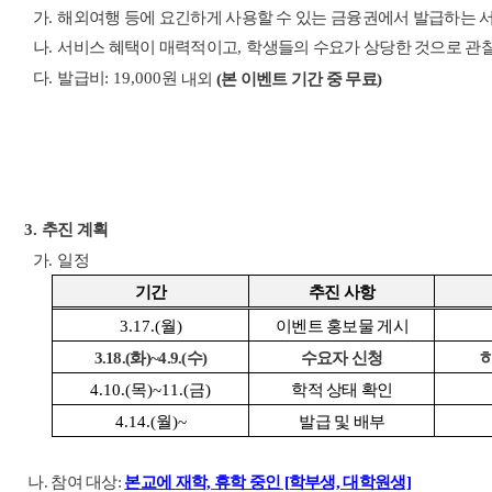
가
.
해외여행 등에 요긴하게 사용할 수 있는 금융권에서 발급하는 
나
.
서비스 혜택이 매력적이고
,
학생들의 수요가 상당한 것으로 관
다
.
발급비
: 19,000
원
내외
(본 이벤트 기간 중 무료)
추진 계획
3.
가
.
일정
기간
추진 사항
3.17.(월
)
이벤트 홍보물 게시
)
3.18.(화)~4.9.(수
수요자 신청
4.10.(목
)~11.(금
)
학적 상태 확인
4.14.(월
)~
발급 및 배부
나. 참여 대상:
본교에 재학, 휴학 중인 [학부생, 대학원생]