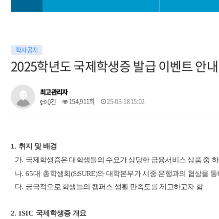
학과소개
공지사항
학사공지
학사정보
보도자료
2025학년도 국제학생증 발급 이벤트 안내
커뮤니티
자료실
최고관리자
154,911회
25-03-18 15:02
0건
장학금FAQ
1.
취지 및 배경
갤러리
가
.
국제학생증은 대학생들의 수요가 상당한 금융서비스 상품 중 
나
. 65대
총학생회(S:SURE)와 대학본부가 시중 은행과의 협상을 
다
.
궁극적으로 학생들의 캠퍼스 생활 만족도를 제고하고자 함
2. ISIC
국제학생증 개요